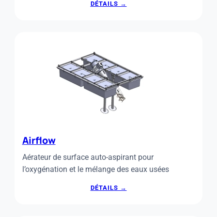
:
DÉTAILS →
SACS
POUR
REFUS
DE
DÉGRILLAGE
Airflow
Aérateur de surface auto-aspirant pour
l’oxygénation et le mélange des eaux usées
:
DÉTAILS →
AIRFLOW