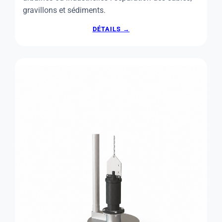
gravillons et sédiments.
:
DÉTAILS →
CLASSIFICATEUR
À
SABLE
BIOSCREEN
VES