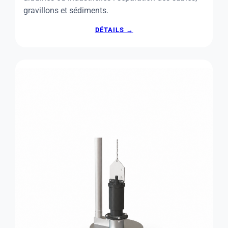
gravillons et sédiments.
:
DÉTAILS →
CLASSIFICATEUR
À
SABLE
BIOSCREEN
VES