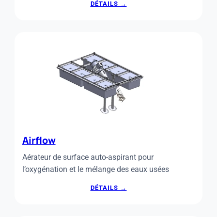
:
DÉTAILS →
SACS
POUR
REFUS
DE
DÉGRILLAGE
Airflow
Aérateur de surface auto-aspirant pour
l’oxygénation et le mélange des eaux usées
:
DÉTAILS →
AIRFLOW