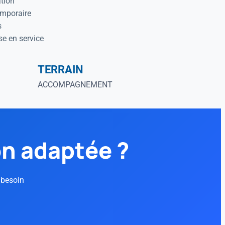
tion
emporaire
s
e en service
TERRAIN
ACCOMPAGNEMENT
on adaptée ?
 besoin