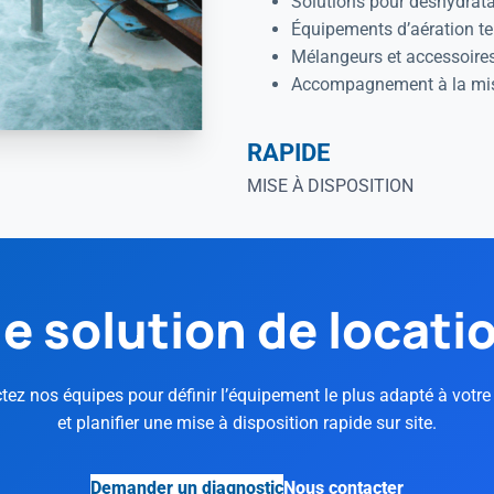
Solutions pour déshydrata
Équipements d’aération t
Mélangeurs et accessoire
Accompagnement à la mis
RAPIDE
MISE À DISPOSITION
e solution de locati
tez nos équipes pour définir l’équipement le plus adapté à votre
et planifier une mise à disposition rapide sur site.
Demander un diagnostic
Nous contacter