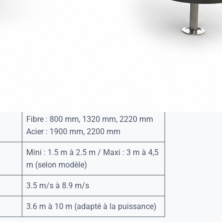
verre (rempli de mousse polyuréthane expansée,
int (traitement de surface anti-corrosion en 3
al et une longue durée de vie.
: polyéthylène haute résistance, intérieur moussé.
 A2/A4 ou acier zingué.
2.2 à 110 kW
Fibre : 800 mm, 1320 mm, 2220 mm
Acier : 1900 mm, 2200 mm
Mini : 1.5 m à 2.5 m / Maxi : 3 m à 4,5
m (selon modèle)
3.5 m/s à 8.9 m/s
3.6 m à 10 m (adapté à la puissance)