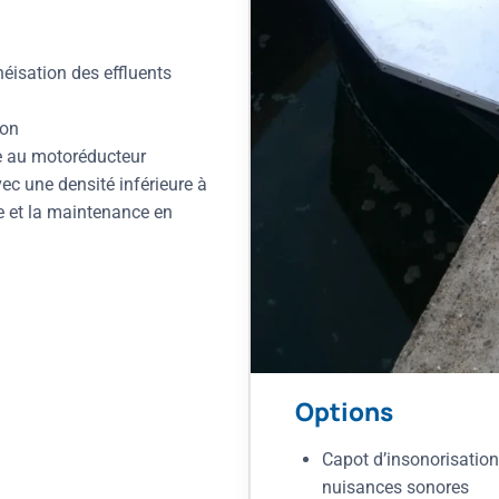
isation des effluents
ion
e au motoréducteur
vec une densité inférieure à
ace et la maintenance en
Options
Capot d’insonorisation
nuisances sonores