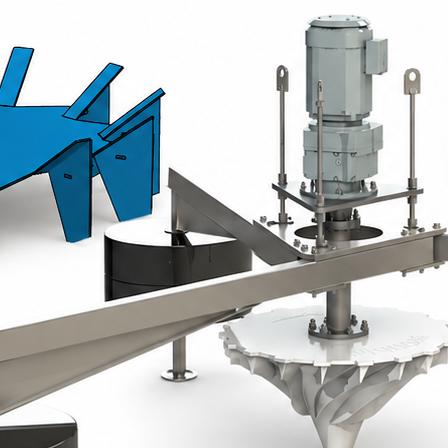
Rotor en polyester armé de fibres d
résistance).
Montage sur plaque d’assise réglabl
ajustement précis de l’immersion.
Idéale pour les installations perm
Turbine lente flottante
Rotor en polyester armé de fibres d
(flotteurs en polyéthylène remplis
Système d’amarrage 3 points (câble
optimale, même en cas de variatio
Parfaitement adaptée aux lagunes
Caractéristiques Techn
Composition des turbines lentes
Motoréducteur IP55, classe IE4, fac
Arbre et plaque support : acier pe
Rotor :