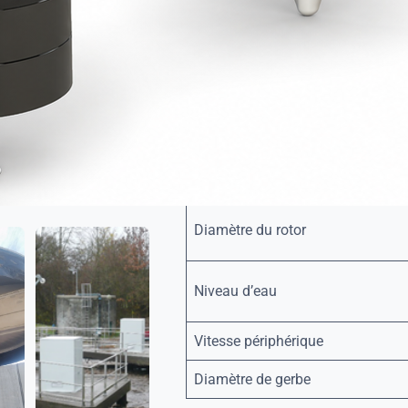
En polyester armé fibres de 
insubmersible) ou en acier pe
étapes).
Conçu pour un brassage optim
Flotteurs (pour version flottante) 
Boulonnerie et tiges filetées : inox
Puissance (kW)
Diamètre du rotor
Niveau d’eau
Vitesse périphérique
Diamètre de gerbe