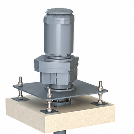
permettent d’ assurer une oxygénation optimale et un
bien en stations d’épuration urbaines qu’en
tical : le rotor, partiellement immergé, entraîne l’eau
ralement. Ce mouvement crée une surface de contact
insi le transfert d’oxygène.
dans nos ateliers, allient robustesse, efficacité
. Ils sont adaptés aux bassins en génie civil comme
ixes (sur passerelle) ou flottantes.
 turbines lentes, adaptées à tous les besoins :