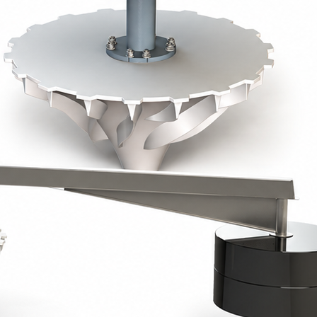
e verre ou en acier peint (traitement époxy haute
e en hauteur via des tiges filetées, pour un
anentes sur passerelles en béton ou métalliques.
e verre ou en acier peint, monté sur tripode flottant
 de mousse polyuréthane).
s inox ou polypropylène) pour une stabilité
n de niveau d’eau.
 et bassins
iques
teur de service > 1.75
int époxy (RAL 7031) ou inox 304/316L