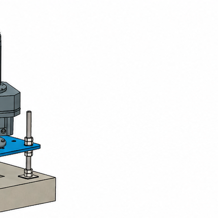
Présentation
Les turbines de surface à vitesse lente 
brassage homogène des effluents, aussi 
installations industrielles.
Leur fonctionnement repose sur un axe ver
par effet mécanique et la projette laté
maximale entre l’eau et l’air, favorisant a
Ces équipements, développés et fabriqués 
énergétique et simplicité d’ exploitation
aux lagunes, et disponibles en versions f
Modèles
BIOTRADE propose une gamme complète de
Turbine lente fixe (sur passerelle)