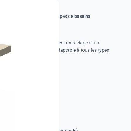
 pour s’adapter à tous les types de
bassins
ielles ou urbaines).
e, mais
sans herse
: ils assurent un raclage et un
une conception robuste et adaptable à tous les types
sure pour :
iques
ou 316L (autre matériau sur demande).